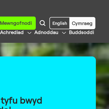
Mewngofnodi
Cymraeg
English
Achrediad
Adnoddau
Buddsoddi
 tyfu bwyd