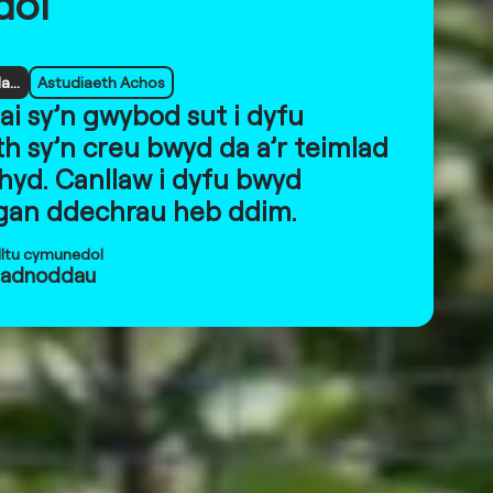
dol
...
Astudiaeth Achos
ai sy’n gwybod sut i dyfu
h sy’n creu bwyd da a’r teimlad
hyd. Canllaw i dyfu bwyd
gan ddechrau heb ddim.
ltu cymunedol
l adnoddau