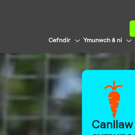
Cefndir
Ymunwch â ni
Canllaw