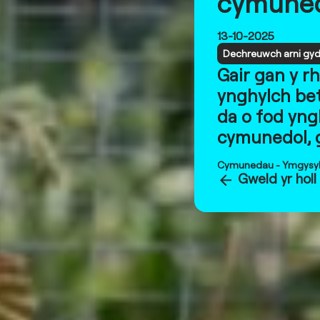
cymune
13-10-2025
Dechreuwch arni gyda
Gair gan y rh
ynghylch bet
da o fod yng
cymunedol, 
Cymunedau
-
Ymgysyl
Gweld yr hol