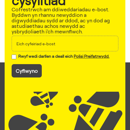
cysylltiad
Cofrestrwch am ddiweddariadau e-bost.
Byddwn yn rhannu newyddion a
digwyddiadau sydd ar ddod, ac yn dod ag
astudiaethau achos newydd ac
ysbrydoliaeth i'ch mewnflwch.
Cofrestrwch
Rwyf wedi darllen a deall eich
Polisi Preifatrwydd.
Cyflwyno