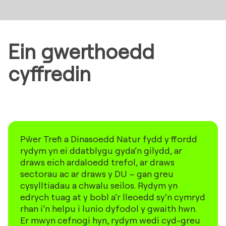
Ein gwerthoedd
cyffredin
Pŵer Trefi a Dinasoedd Natur fydd y ffordd
rydym yn ei ddatblygu gyda’n gilydd, ar
draws eich ardaloedd trefol, ar draws
sectorau ac ar draws y DU – gan greu
cysylltiadau a chwalu seilos. Rydym yn
edrych tuag at y bobl a’r lleoedd sy’n cymryd
rhan i’n helpu i lunio dyfodol y gwaith hwn.
Er mwyn cefnogi hyn, rydym wedi cyd-greu