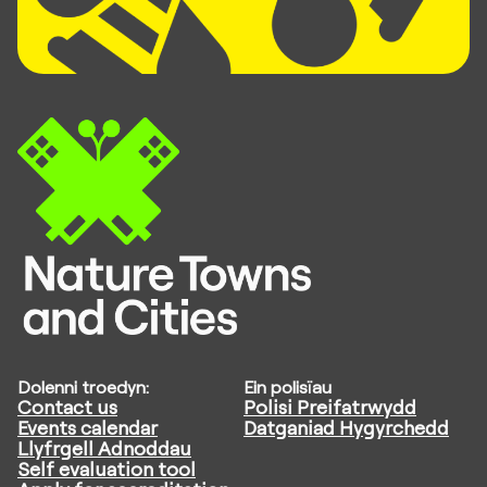
Dolenni troedyn:
Ein polisïau
Contact us
Polisi Preifatrwydd
Events calendar
Datganiad Hygyrchedd
Llyfrgell Adnoddau
Self evaluation tool