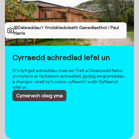
©Delweddau’r Ymddiriedolaeth Genedlaethol / Paul
Harris
Cyrraedd achrediad lefel un
O’n llyfrgell adnoddau: mae ein Trefi a Dinasoedd Natur
yn myfyrio ar fanteision achrediad, gydag awgrymiadau
a chyngor i eraill sy’n ceisio cyflawni’r wobr Sylfaenol:
lefel un.
Cymerwch olwg yma