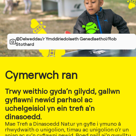
©Delweddau'r Ymddiriedolaeth Genedlaethol/Rob
Stothard
Cymerwch ran
Trwy weithio gyda’n gilydd, gallwn
gyflawni newid parhaol ac
uchelgeisiol yn ein trefi a'n
dinasoedd.
Mae Trefi a Dinasoedd Natur yn gyfle i ymuno â
rhwydwaith o unigolion, timau ac unigolion o’r un
anian ac sy’n cyflawni newid. Boed naill ai’n gysylltu