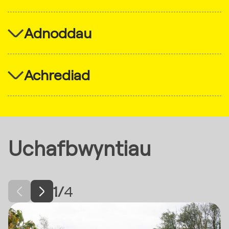
Adnoddau
Achrediad
Uchafbwyntiau
1
/
4