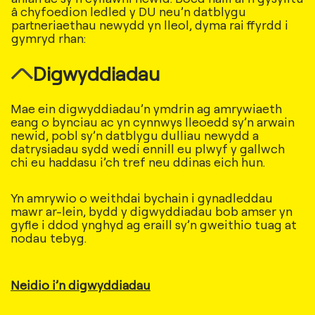
â chyfoedion ledled y DU neu’n datblygu
partneriaethau newydd yn lleol, dyma rai ffyrdd i
gymryd rhan:
Digwyddiadau
Mae ein digwyddiadau’n ymdrin ag amrywiaeth
eang o bynciau ac yn cynnwys lleoedd sy’n arwain
newid, pobl sy’n datblygu dulliau newydd a
datrysiadau sydd wedi ennill eu plwyf y gallwch
chi eu haddasu i’ch tref neu ddinas eich hun.
Yn amrywio o weithdai bychain i gynadleddau
mawr ar-lein, bydd y digwyddiadau bob amser yn
gyfle i ddod ynghyd ag eraill sy’n gweithio tuag at
nodau tebyg.
Neidio i’n digwyddiadau